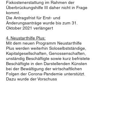
Fixkostenerstattung im Rahmen der
Überbrückungshilfe III daher nicht in Frage
kommt.
Die Antragsfrist für Erst- und
Änderungsanträge wurde bis zum 31.
Oktober 2021 verlängert
4. Neustarthilfe Plus:
Mit dem neuen Programm Neustarthilfe
Plus werden weiterhin Soloselbstständige,
Kapitalgesellschaften, Genossenschaften,
unständig Beschäftigte sowie kurz befristete
Beschäftigte in den Darstellenden Künsten
bei der Bewältigung der wirtschaftlichen
Folgen der Corona-Pandemie unterstützt.
Dazu wurde der Vorschuss
(Betriebskostenpauschale) auf maximal
4.500 Euro für Soloselbstständige und Ein-
Personen-Kapitalgesellschaften und auf bis
zu 18.000 Euro für Mehr-Personen-
Kapitalgesellschaften und
Genossenschaften im gesamten
Bezugszeitraum erhöht.
(Hinweis: Zunächst kann die Neustarthilfe
Plus nur per Direktantrag im eigenen