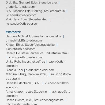
Dipl. Bw. Gerhard Eder, Steuerberater
|
g.eder@stb-eder.com
B.A. Johanna Eder
-Herzog
, Steuerberaterin
|
jo.eder@stb-eder.com
M.A. Jens Eder, Steuerberater
|
jens.eder@stb-eder.com
Mitarbeiter
:
Gabri
el
e Mühlfeld, Ste
uerfachangestellte
|
g.muehlfeld@stb-eder.com
Kirsten Ehret, Ste
uerfachangestellte
|
k.ehret@stb-eder.com
Renate Hollstein-Lautenklos, Industriekauffrau
|
r.hollstein@stb-eder.com
Ulrike Rohr, Industriekauffrau
|
u.rohr@stb-
eder.com
Claudia Eder
|
c.eder@stb-eder.com
Martina Uhrig, Bankkauffrau
m.uhrig@stb-
|
eder.com
Danielle Erlenbach , B.A.
|
d.erlenbach@stb-
eder.com
Anna Knapp , duale Studentin
|
a.knapp
@stb-
eder.com
Renée Brohm, B.A., Steuerfachangestellte
|
r.brohm@stb-eder.com