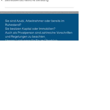
Sie sind Azubi, Arbeitnehmer oder bereits im
Ruhestand?
Sie besitzen Kapital oder Immobilien?
Auch als Privatperson sind zahlreiche Vorschriften
und Regelungen zu beachten.
Unsere Leistungen für Sie im Überblick:
Einkommensteuererklärung
Erbschaftsteuer- und Schenkungssteuererklärung
Steuerplanung, -optimierung und -beratung
Selbstanzeige
Über die Grenzen hinaus
Internationale Beziehungen machen sich auch bei
der Besteuerung bemerkbar.
Internationales Steuerrecht betrifft Unternehmen
und Privatpersonen, die grenzüberschreitend aktiv
sind.
Auch hier unterstützen wir Sie gerne.